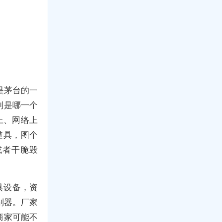
是茅台的一
到是哪一个
上、网络上
道具，图个
或者干脆毁
具设备，资
别器。厂家
商家可能不