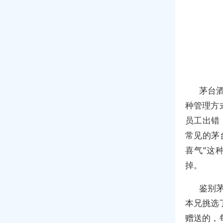
茅台
种管理方
员工出错
常见的茅
喜气”这
掉。
鉴别
本兄挑选
赠送的，