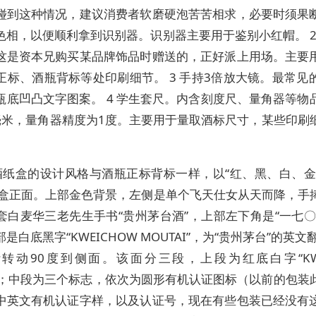
碰到这种情况，建议消费者软磨硬泡苦苦相求，必要时须果
色相，以便顺利拿到识别器。识别器主要用于鉴别小红帽。 2 
这是资本兄购买某品牌饰品时赠送的，正好派上用场。主要
正标、酒瓶背标等处印刷细节。 3 手持3倍放大镜。最常见
瓶底凹凸文字图案。 4 学生套尺。内含刻度尺、量角器等物
毫米，量角器精度为1度。主要用于量取酒标尺寸，某些印刷
。
酒纸盒的设计风格与酒瓶正标背标一样，以“红、黑、白、金
纸盒正面。上部金色背景，左侧是单个飞天仕女从天而降，手
套白麦华三老先生手书“贵州茅台酒”，上部左下角是“一七〇
是白底黑字“KWEICHOW MOUTAI”，为“贵州茅台”的英文
转动90度到侧面。该面分三段，上段为红底白字“KWE
AI”；中段为三个标志，依次为圆形有机认证图标（以前的包装
中英文有机认证字样，以及认证号，现在有些包装已经没有