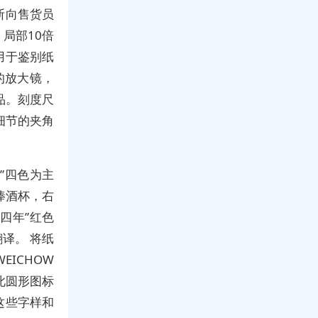
断向售货员
局部10倍
用于鉴别纸
的放大镜，
品。刻度尺
细节的夹角
”四色为主
捧酒杯，右
四年”红色
翻译。 将纸
ICHOW
此圆形图标
这些字样和