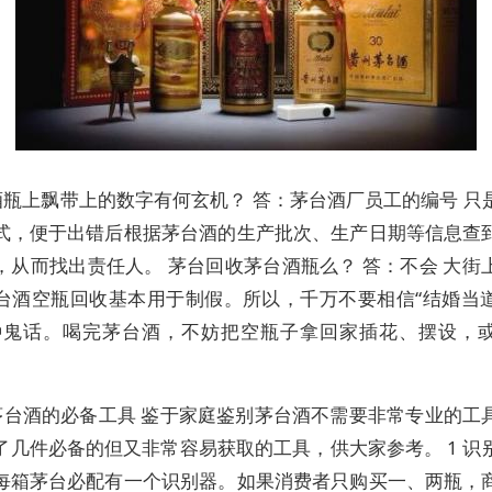
酒瓶上飘带上的数字有何玄机？ 答：茅台酒厂员工的编号 只
式，便于出错后根据茅台酒的生产批次、生产日期等信息查
，从而找出责任人。 茅台回收茅台酒瓶么？ 答：不会 大街
台酒空瓶回收基本用于制假。所以，千万不要相信“结婚当
种鬼话。喝完茅台酒，不妨把空瓶子拿回家插花、摆设，
茅台酒的必备工具 鉴于家庭鉴别茅台酒不需要非常专业的工
了几件必备的但又非常容易获取的工具，供大家参考。 1 识
每箱茅台必配有一个识别器。如果消费者只购买一、两瓶，