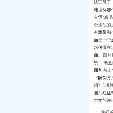
认证号了
地理标志
台酒”篆
台酒瓶的
有飘带和
面是一个
水仿佛在
面。四片
疑。 纸
面和内上
《防伪方
绍》印刷
捆扎红丝
本文的评
最好