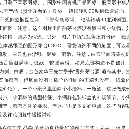
，只剩下圆形图标）、圆形中国有机产品图标、椭圆形中华
保护产品（贵州茅台酒）图标。 继续转动90度到纸盒背面。
书不规则竖椭圆红印，下部有条形码。 继续转动90度到侧面
正面图，注意，这个图片里面的茅台酒没有飘带和小红帽。
小红帽，则必为假酒。另外，图片中酒瓶瓶盖上有暗记。 纸
立体感很强的圆形茅台LOGO，缓慢倾斜不同的角度，可以
流动，白云也在漂移、聚集、消散。注意，白云里面暗藏玄机
压舌呈漩涡状，弧线，较强美感。如果底部构造不是如此
盒内侧。白底，金色麦华三先生手书“贵州茅台酒”遍布其中。
表面都有，但底面没有；四个内侧面的下端也没有。 纸盒
法介绍》、一个小纸盒里面两个小酒杯，一瓶酒。这张做成
特点、小酒杯的造型特征、小酒杯包装纸盒的外观细节、小
带等，都有具体的要求。但这些不是本文的重点，这些内容
论及评论回复中慢慢讨论。
的鉴别方式:品尝 茅台酒真伪最好的辨别方式：品尝。 但是