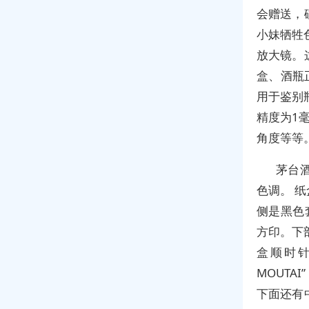
会赠送，
小妹牺牲
放大镜。
盒、酒瓶
用于鉴别
精度为1
角度等等
茅台
色调。 
侧是黑色
方印。下部
盒顺时针
MOUT
下面还有