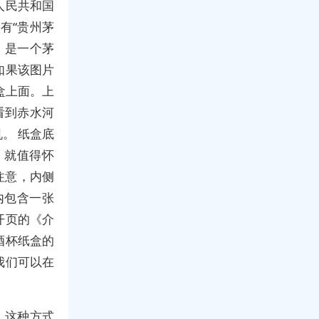
人民共和国
有“贵州茅
。是一个茅
如果该图片
盒上面。上
看到赤水河
。 纸盒底
，就值得怀
注意，内侧
内包含一张
开页的《介
酒杯纸盒的
我们可以在
，这种方式